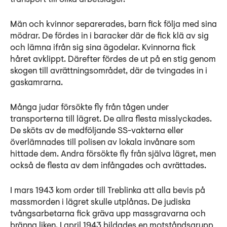
Män och kvinnor separerades, barn fick följa med sina
mödrar. De fördes in i baracker där de fick klä av sig
och lämna ifrån sig sina ägodelar. Kvinnorna fick
håret avklippt. Därefter fördes de ut på en stig genom
skogen till avrättningsområdet, där de tvingades in i
gaskamrarna.
Många judar försökte fly från tågen under
transporterna till lägret. De allra flesta misslyckades.
De sköts av de medföljande SS-vakterna eller
överlämnades till polisen av lokala invånare som
hittade dem. Andra försökte fly från själva lägret, men
också de flesta av dem infångades och avrättades.
I mars 1943 kom order till Treblinka att alla bevis på
massmorden i lägret skulle utplånas. De judiska
tvångsarbetarna fick gräva upp massgravarna och
bränna liken. I april 1943 bildades en motståndsgrupp