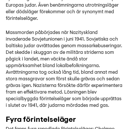
Europas judar. Även benämningarna utrotningsläger
eller dödsläger förekommer och är synonymt med
förintelseläger.
Massmorden påbörjades när Nazityskland
invaderade Sovjetunionen i juni 1941. Sovjetiska och
baltiska judar avrättades genom massarkebuseringar.
Det skedde i skuggan av de militära striderna som
pågick i landet, men väckte ändå stor
uppmärksamhet bland lokalbefolkningarna.
Avrättningarna tog också lång tid, bland annat med
stora massgravar som först skulle grävas och sedan
grävas igen. Nazisterna försökte därför experimentera
fram en effektivare metod. Lösningen blev
specialbyggda förintelseläger som började upprättas
i slutet av 1941, där judarna mördades med gas.
Fyra förintelseläger