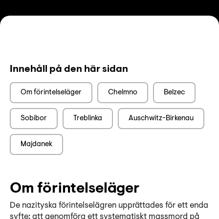
Lyssna
Teckenspråk
Lättläst
English
Innehåll på den här sidan
Om förintelseläger
Chelmno
Belzec
Sobibor
Treblinka
Auschwitz-Birkenau
Majdanek
Om förintelseläger
De nazityska förintelselägren upprättades för ett enda
syfte: att genomföra ett systematiskt massmord på