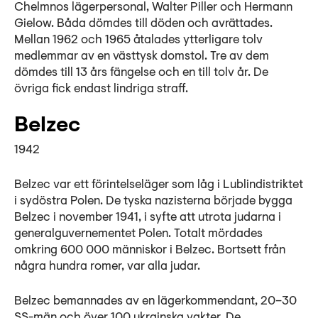
Chelmnos lägerpersonal, Walter Piller och Hermann
Gielow. Båda dömdes till döden och avrättades.
Mellan 1962 och 1965 åtalades ytterligare tolv
medlemmar av en västtysk domstol. Tre av dem
dömdes till 13 års fängelse och en till tolv år. De
övriga fick endast lindriga straff.
Belzec
1942
Belzec var ett förintelseläger som låg i Lublindistriktet
i sydöstra Polen. De tyska nazisterna började bygga
Belzec i november 1941, i syfte att utrota judarna i
generalguvernementet Polen. Totalt mördades
omkring 600 000 människor i Belzec. Bortsett från
några hundra romer, var alla judar.
Belzec bemannades av en lägerkommendant, 20–30
SS-män och över 100 ukrainska vakter. De