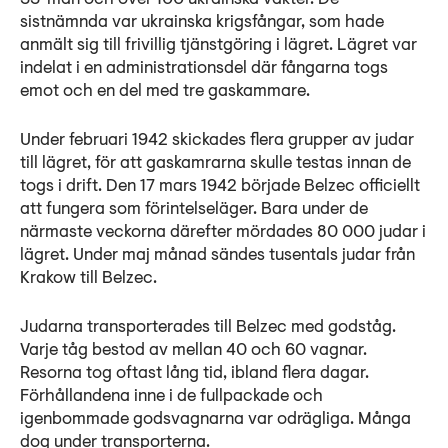
sistnämnda var ukrainska krigsfångar, som hade
anmält sig till frivillig tjänstgöring i lägret. Lägret var
indelat i en administrationsdel där fångarna togs
emot och en del med tre gaskammare.
Under februari 1942 skickades flera grupper av judar
till lägret, för att gaskamrarna skulle testas innan de
togs i drift. Den 17 mars 1942 började Belzec officiellt
att fungera som förintelseläger. Bara under de
närmaste veckorna därefter mördades 80 000 judar i
lägret. Under maj månad sändes tusentals judar från
Krakow till Belzec.
Judarna transporterades till Belzec med godståg.
Varje tåg bestod av mellan 40 och 60 vagnar.
Resorna tog oftast lång tid, ibland flera dagar.
Förhållandena inne i de fullpackade och
igenbommade godsvagnarna var odrägliga. Många
dog under transporterna.