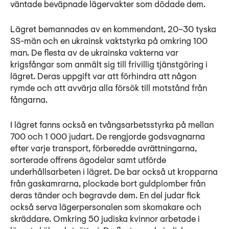
väntade beväpnade lägervakter som dödade dem.
Lägret bemannades av en kommendant, 20–30 tyska
SS-män och en ukrainsk vaktstyrka på omkring 100
man. De flesta av de ukrainska vakterna var
krigsfångar som anmält sig till frivillig tjänstgöring i
lägret. Deras uppgift var att förhindra att någon
rymde och att avvärja alla försök till motstånd från
fångarna.
I lägret fanns också en tvångsarbetsstyrka på mellan
700 och 1 000 judart. De rengjorde godsvagnarna
efter varje transport, förberedde avrättningarna,
sorterade offrens ägodelar samt utförde
underhållsarbeten i lägret. De bar också ut kropparna
från gaskamrarna, plockade bort guldplomber från
deras tänder och begravde dem. En del judar fick
också serva lägerpersonalen som skomakare och
skräddare. Omkring 50 judiska kvinnor arbetade i