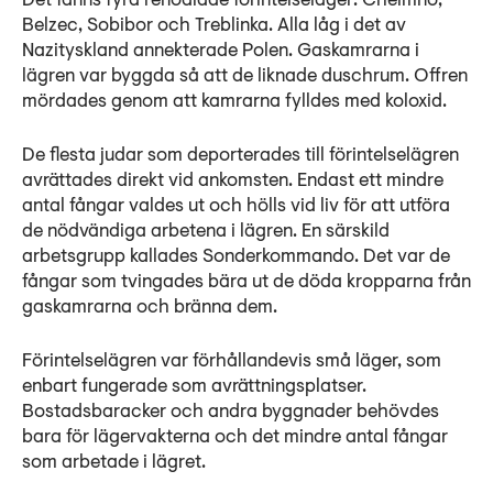
Det fanns fyra renodlade förintelseläger: Chelmno,
Belzec, Sobibor och Treblinka. Alla låg i det av
Nazityskland annekterade Polen. Gaskamrarna i
lägren var byggda så att de liknade duschrum. Offren
mördades genom att kamrarna fylldes med koloxid.
De flesta judar som deporterades till förintelselägren
avrättades direkt vid ankomsten. Endast ett mindre
antal fångar valdes ut och hölls vid liv för att utföra
de nödvändiga arbetena i lägren. En särskild
arbetsgrupp kallades Sonderkommando. Det var de
fångar som tvingades bära ut de döda kropparna från
gaskamrarna och bränna dem.
Förintelselägren var förhållandevis små läger, som
enbart fungerade som avrättningsplatser.
Bostadsbaracker och andra byggnader behövdes
bara för lägervakterna och det mindre antal fångar
som arbetade i lägret.