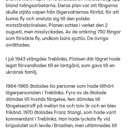
bland tvångsarbetarna. Deras plan var att fångarna
skulle stjäla vapen från lägervakternas förråd, för att
kunna fly och ansluta sig till den polska
motståndsrörelsen. Planen sattes i verket den 2
augusti, men misslyckades. Av de omkring 750 fångar
som försökte fly, undkom bara sjuttio. De övriga
avrättades.
I juli 1943 stängdes Treblinka. Platsen där lägret hade
legat förvandlades till en lantgård, som gavs till en
ukrainsk familj.
1964–1965 åtalades tio personer som hade tillhört
lägerpersonalen i Treblinka. Fyra av de åtalade
dömdes till livstids fängelse, fem dömdes till
fängelsestraff på mellan tre och tolv år och en blev
frikänd. 1970 åtalades Franz Stangl, som hade varit
kommendant i Treblinka. Han hade lyckats fly vid
krigsslutet och levde i Brasilien, men utlämnades till