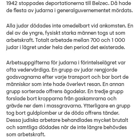
1942 stoppades deportationerna till Belzec. Då hade
de flesta av judarna i generalguvernementet mördats.
Alla judar dödades inte omedelbart vid ankomsten. En
del av de yngre, fysiskt starka männen togs ut som
arbetskraft. Totalt arbetade mellan 700 och 1 000
judar i lägret under hela den period det existerade.
Arbetsuppgifterna för judarna i förintelselägret var
ofta vedervärdiga. En grupp av judar rengjorde
godsvagnarna efter varje transport och bar bort de
människor som inte hade överlevt resan. En annan
grupp sorterade offrens ägodelar. En tredje grupp
forslade bort kropparna från gaskamrarna och
grävde ner dem i massgravarna. Ytterligare en grupp
tog bort guldplomber ur de döda offrens tänder.
Dessa judiska arbetare behandlades mycket brutalt
och samtliga dödades när de inte längre behövdes
som arbetskraft.