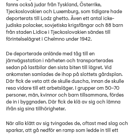
fanns också judar från Tyskland, Österrike,
Tjeckoslovakien och Luxemburg, som tidigare hade
deporterats till Lodz ghetto. Även ett antal icke-
judiska polacker, sovjetiska krigsfångar och 88 barn
från staden Lidice i Tjeckoslovakien sändes till
förintelselägret i Chelmno under 1942.
De deporterade anlände med tåg till en
järnvägsstation i närheten och transporterades
sedan på lastbilar den sista biten till lägret. Vid
ankomsten samlades de ihop på slottets gårdsplan.
Där fick de veta att de skulle duscha, innan de skulle
resa vidare till ett arbetsläger. I grupper om 50–70
personer, män, kvinnor och barn tillsammans, fördes
de in i byggnaden. Där fick de klä av sig och lämna
ifrån sig sina tillhörigheter.
När alla klätt av sig tvingades de, oftast med slag och
sparkar, att gå nedför en ramp som ledde in till ett