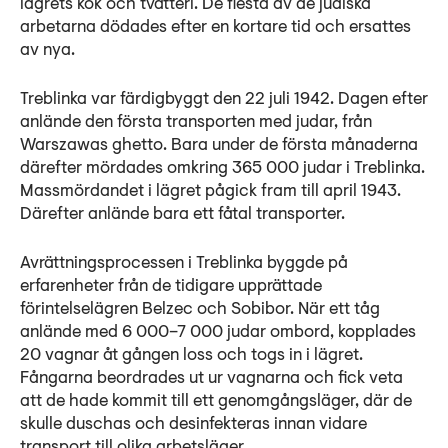
lägrets kök och tvätteri. De flesta av de judiska
arbetarna dödades efter en kortare tid och ersattes
av nya.
Treblinka var färdigbyggt den 22 juli 1942. Dagen efter
anlände den första transporten med judar, från
Warszawas ghetto. Bara under de första månaderna
därefter mördades omkring 365 000 judar i Treblinka.
Massmördandet i lägret pågick fram till april 1943.
Därefter anlände bara ett fåtal transporter.
Avrättningsprocessen i Treblinka byggde på
erfarenheter från de tidigare upprättade
förintelselägren Belzec och Sobibor. När ett tåg
anlände med 6 000–7 000 judar ombord, kopplades
20 vagnar åt gången loss och togs in i lägret.
Fångarna beordrades ut ur vagnarna och fick veta
att de hade kommit till ett genomgångsläger, där de
skulle duschas och desinfekteras innan vidare
transport till olika arbetsläger.