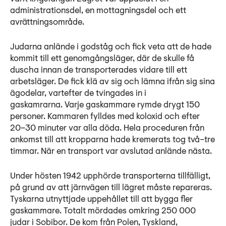
administrationsdel, en mottagningsdel och ett
avrättningsområde.
Judarna anlände i godståg och fick veta att de hade
kommit till ett genomgångsläger, där de skulle få
duscha innan de transporterades vidare till ett
arbetsläger. De fick klä av sig och lämna ifrån sig sina
ägodelar, vartefter de tvingades in i
gaskamrarna. Varje gaskammare rymde drygt 150
personer. Kammaren fylldes med koloxid och efter
20–30 minuter var alla döda. Hela proceduren från
ankomst till att kropparna hade kremerats tog två–tre
timmar. När en transport var avslutad anlände nästa.
Under hösten 1942 upphörde transporterna tillfälligt,
på grund av att järnvägen till lägret måste repareras.
Tyskarna utnyttjade uppehållet till att bygga fler
gaskammare. Totalt mördades omkring 250 000
judar i Sobibor. De kom från Polen, Tyskland,