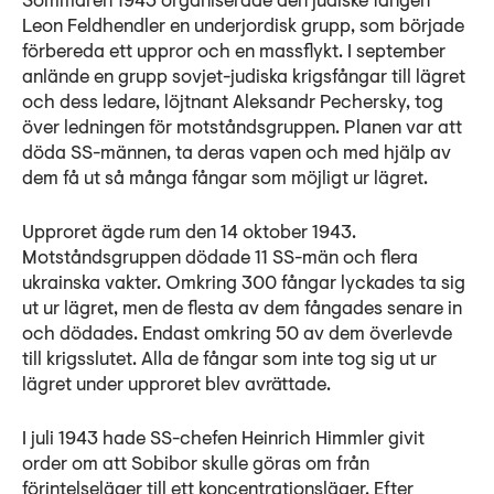
Sommaren 1943 organiserade den judiske fången
Leon Feldhendler en underjordisk grupp, som började
förbereda ett uppror och en massflykt. I september
anlände en grupp sovjet-judiska krigsfångar till lägret
och dess ledare, löjtnant Aleksandr Pechersky, tog
över ledningen för motståndsgruppen. Planen var att
döda SS-männen, ta deras vapen och med hjälp av
dem få ut så många fångar som möjligt ur lägret.
Upproret ägde rum den 14 oktober 1943.
Motståndsgruppen dödade 11 SS-män och flera
ukrainska vakter. Omkring 300 fångar lyckades ta sig
ut ur lägret, men de flesta av dem fångades senare in
och dödades. Endast omkring 50 av dem överlevde
till krigsslutet. Alla de fångar som inte tog sig ut ur
lägret under upproret blev avrättade.
I juli 1943 hade SS-chefen Heinrich Himmler givit
order om att Sobibor skulle göras om från
förintelseläger till ett koncentrationsläger. Efter