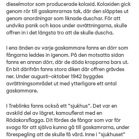
dieselmotor som producerade koloxid. Koloxiden gick
genom rör till gaskamrarnas tak, där den släpptes ut
genom anordningar som liknade duschar. För att
undvika panik och kaos under avrättningarna, skulle
offren in i det längsta tro att de skulle duscha.
I ena änden av varje gaskammare fanns en dörr som
fångarna leddes in igenom. På den motsatta sidan
fanns en annan dörr, där de döda kropparna bars ut.
En bit därifrån fanns stora diken där offren grävdes
ner. Under augusti–oktober 1942 byggdes
avrättningsområdet ut med ytterligare ett antal
gaskammare.
I Treblinka fanns också ett ”sjukhus”. Det var en
avskild del av lägret, kamouflerat med en
Rödakorsflagga. Dit fördes de fångar som var för
svaga för att själva kunna gå till gaskamrarna, under
förespegling att de skulle få vård. Inne i ”sjukhuset”