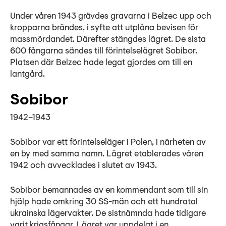
Under våren 1943 grävdes gravarna i Belzec upp och
kropparna brändes, i syfte att utplåna bevisen för
massmördandet. Därefter stängdes lägret. De sista
600 fångarna sändes till förintelselägret Sobibor.
Platsen där Belzec hade legat gjordes om till en
lantgård.
Sobibor
1942–1943
Sobibor var ett förintelseläger i Polen, i närheten av
en by med samma namn. Lägret etablerades våren
1942 och avvecklades i slutet av 1943.
Sobibor bemannades av en kommendant som till sin
hjälp hade omkring 30 SS-män och ett hundratal
ukrainska lägervakter. De sistnämnda hade tidigare
varit krigsfångar. Lägret var uppdelat i en