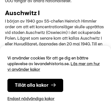
000 fångar av andra nationaliteter.
Auschwitz I
I början av 1940 gav SS-chefen Heinrich Himmler
order om att ett koncentrationsläger skulle upprättas
vid staden Auschwitz (Oswiecim) i det ockuperade
Polen. Lägret som senare kom att kallas Auschwitz I
eller Huvudlägret, öppnades den 20 maj 1940. Till en
början var de flesta fångarna polska politiska
motståndare, men snart sändes fångar från många
Vi använder cookies för att ge dig en bättre
europeiska länder och Sovjetunionen dit.
upplevelse av levandehistoria.se.
Läs mer om hur
vi använder kakor
I slutet av 1941 inrättades en gaskammare, som främst
användes för experiment på mindre grupper av
fångar. Här gjordes de första försöken att gasa ihjäl
Tillåt alla kakor
människor med Zyklon-B. Offren var sovjetiska
krigsfångar.
Endast nödvändiga kakor
Auschwitz II – Birkenau