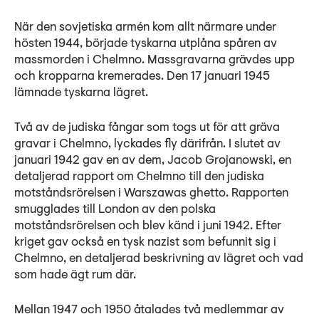
När den sovjetiska armén kom allt närmare under
hösten 1944, började tyskarna utplåna spåren av
massmorden i Chelmno. Massgravarna grävdes upp
och kropparna kremerades. Den 17 januari 1945
lämnade tyskarna lägret.
Två av de judiska fångar som togs ut för att gräva
gravar i Chelmno, lyckades fly därifrån. I slutet av
januari 1942 gav en av dem, Jacob Grojanowski, en
detaljerad rapport om Chelmno till den judiska
motståndsrörelsen i Warszawas ghetto. Rapporten
smugglades till London av den polska
motståndsrörelsen och blev känd i juni 1942. Efter
kriget gav också en tysk nazist som befunnit sig i
Chelmno, en detaljerad beskrivning av lägret och vad
som hade ägt rum där.
Mellan 1947 och 1950 åtalades två medlemmar av