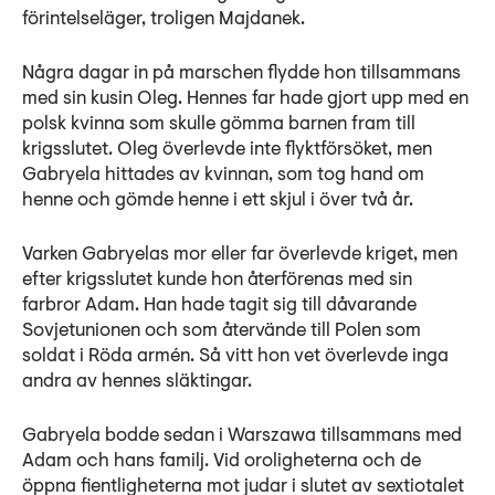
förintelseläger, troligen Majdanek.
Några dagar in på marschen flydde hon tillsammans
med sin kusin Oleg. Hennes far hade gjort upp med en
polsk kvinna som skulle gömma barnen fram till
krigsslutet. Oleg överlevde inte flyktförsöket, men
Gabryela hittades av kvinnan, som tog hand om
henne och gömde henne i ett skjul i över två år.
Varken Gabryelas mor eller far överlevde kriget, men
efter krigsslutet kunde hon återförenas med sin
farbror Adam. Han hade tagit sig till dåvarande
Sovjetunionen och som återvände till Polen som
soldat i Röda armén. Så vitt hon vet överlevde inga
andra av hennes släktingar.
Gabryela bodde sedan i Warszawa tillsammans med
Adam och hans familj. Vid oroligheterna och de
öppna fientligheterna mot judar i slutet av sextiotalet