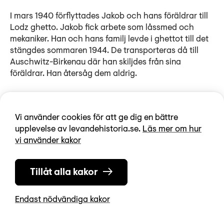
I mars 1940 förflyttades Jakob och hans föräldrar till
Lodz ghetto. Jakob fick arbete som låssmed och
mekaniker. Han och hans familj levde i ghettot till det
stängdes sommaren 1944. De transporteras då till
Auschwitz-Birkenau där han skiljdes från sina
föräldrar. Han återsåg dem aldrig.
Jakob bedömdes vara arbetsduglig och skickades
vidare till en lastbilsfabrik i staden Braunschweig. Där
Vi använder cookies för att ge dig en bättre
arbetade han fram till mars 1945. Efter att ha
upplevelse av levandehistoria.se.
Läs mer om hur
transporterats runt med godsvagn i ett
vi använder kakor
sammanbrutet Tyskland befriades han den 2 maj 1945
av den amerikanska armén.
Tillåt alla kakor
I uppsamlingslägret diagnostiserades han med
dubbelsidig tuberkulos av en avdelning av svenska
Endast nödvändiga kakor
Röda Korset. Han erbjöds sjukhusvård i Sverige. Han
anlände med båt till Trelleborg den 20 juli. Efter en