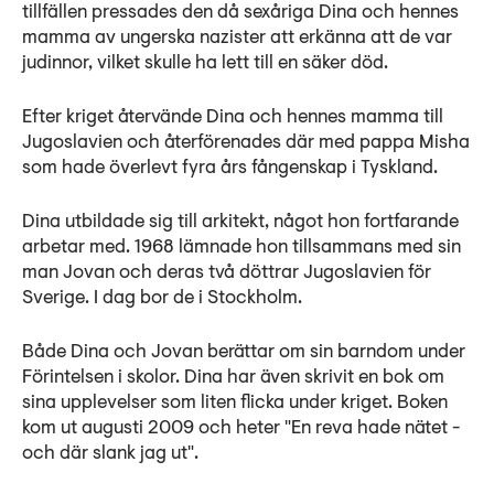
tillfällen pressades den då sexåriga Dina och hennes
mamma av ungerska nazister att erkänna att de var
judinnor, vilket skulle ha lett till en säker död.
Efter kriget återvände Dina och hennes mamma till
Jugoslavien och återförenades där med pappa Misha
som hade överlevt fyra års fångenskap i Tyskland.
Dina utbildade sig till arkitekt, något hon fortfarande
arbetar med. 1968 lämnade hon tillsammans med sin
man Jovan och deras två döttrar Jugoslavien för
Sverige. I dag bor de i Stockholm.
Både Dina och Jovan berättar om sin barndom under
Förintelsen i skolor. Dina har även skrivit en bok om
sina upplevelser som liten flicka under kriget. Boken
kom ut augusti 2009 och heter "En reva hade nätet -
och där slank jag ut".