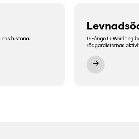
Levnadsöd
inas historia.
16-årige Li Weidong b
rödgardisternas aktivi