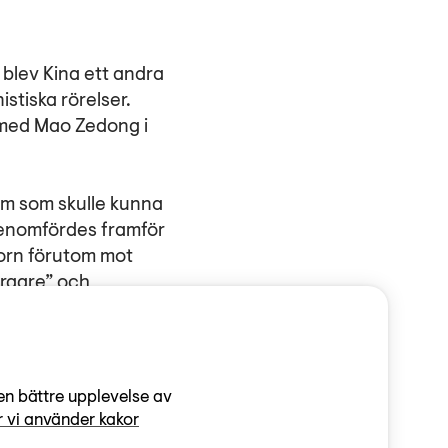
blev Kina ett andra
stiska rörelser.
 med Mao Zedong i
em som skulle kunna
genomfördes framför
rorn förutom mot
orgare” och
 på grund av sin
 de gjort. Under
len ”låt hundra
en bättre upplevelse av
 vi använder kakor
rsök att genom