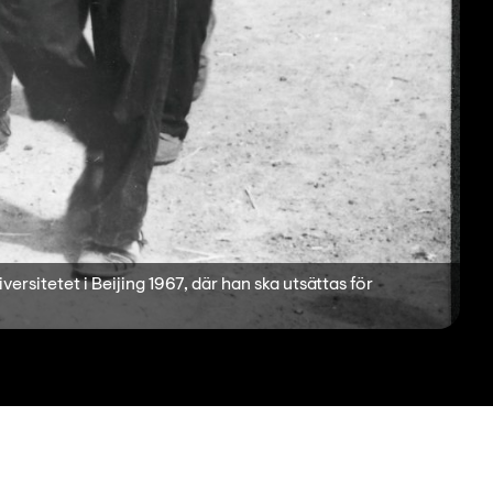
rsitetet i Beijing 1967, där han ska utsättas för