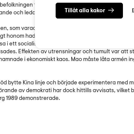
befolkningen forcera fram en industrialisering. Exper
Tillåt alla kakor
ande och ledde till utbredd svält.
en, som varade mellan åren 1966 och 1976, ville Mao
t honom hade slagit in på den kapitalistiska vägen. H
sa i ett socialistiskt samhälle. Tusentals människor 
isades. Effekten av utrensningar och tumult var att st
amnade i ekonomiskt kaos. Mao måste låta armén ing
öd bytte Kina linje och började experimentera med
örande av demokrati har dock hittills avvisats, vilket 
org 1989 demonstrerade.