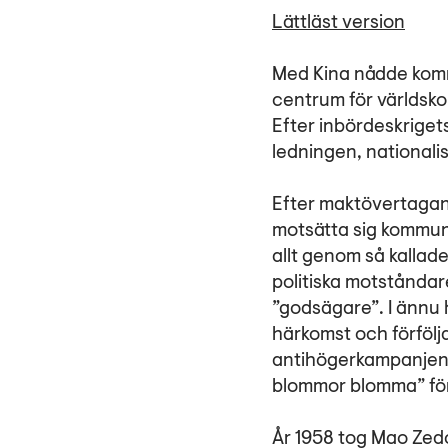
Lättläst version
Med Kina nådde komm
centrum för världsko
Efter inbördeskrige
ledningen, nationali
Efter maktövertagan
motsätta sig kommun
allt genom så kallad
politiska motstånda
”godsägare”. I ännu
härkomst och förföljd
antihögerkampanjen s
blommor blomma” för 
År 1958 tog Mao Zedon