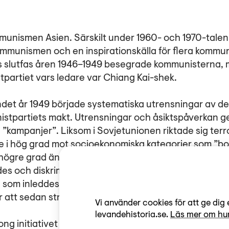
unismen Asien. Särskilt under 1960- och 1970-talen 
mmunismen och en inspirationskälla för flera kommuni
ts slutfas åren 1946–1949 besegrade kommunisterna,
stpartiet vars ledare var Chiang Kai-shek.
det år 1949 började systematiska utrensningar av d
istpartiets makt. Utrensningar och åsiktspåverkan 
e ”kampanjer”. Liksom i Sovjetunionen riktade sig ter
re i hög grad mot socioekonomiska kategorier som ”b
 högre grad än i Sovjetunionen stämplades människor
es och diskriminerades för vad de var, inte för något
om inleddes 1957 lockades kritiker fram under parol
att sedan straffas.
Vi använder cookies för att ge dig 
levandehistoria.se.
Läs mer om hur
g initiativet till det ”stora språnget framåt”, ett fö