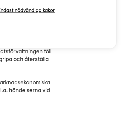
imentet blev ett
Endast nödvändiga kakor
 avlägsna
an ville skapa en ny
dödades och miljoner
atsförvaltningen föll
ripa och återställa
 marknadsekonomiska
bl.a. händelserna vid