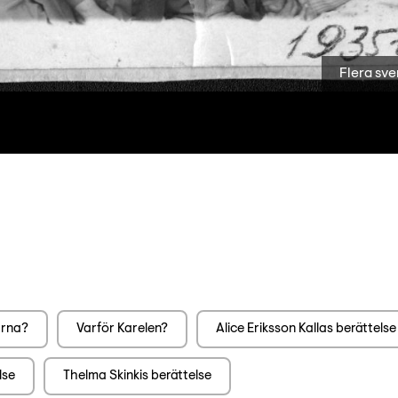
Flera sve
arna?
Varför Karelen?
Alice Eriksson Kallas berättelse
lse
Thelma Skinkis berättelse