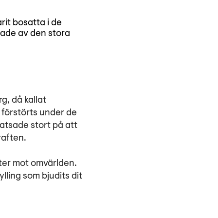
it bosatta i de
ade av den stora
, då kallat
 förstörts under de
satsade stort på att
raften.
ster mot omvärlden.
ling som bjudits dit