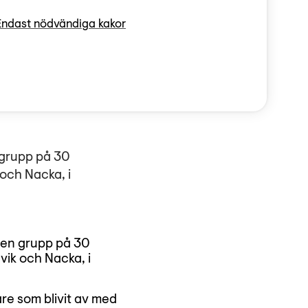
Endast nödvändiga kakor
nskar som emigrerade
amför allt från
pet är användbart då
 grupp på 30
 och Nacka, i
r en grupp på 30
vik och Nacka, i
re som blivit av med