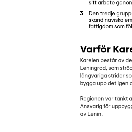
sitt arbete gen
Den tredje gruppe
skandinaviska em
fattigdom som fö
Varför Kar
Karelen består av de
Leningrad, som sträc
långvariga strider so
bygga upp det igen 
Regionen var tänkt a
Ansvarig för uppbygg
av Lenin.