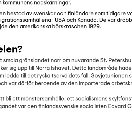
om kommunens nedskärningar.
n bestod av svenskar och finländare som tidigare var
igrationssamhällena i USA och Kanada. De var drabb
ljde den amerikanska börskraschen 1929.
elen?
t smala gränslandet norr om nuvarande St. Petersburg
ker sig upp till Norra Ishavet. Detta landområde hade
m ledde till det ryska tsarväldets fall. Sovjetunionen 
och var därför beroende av den importerade arbetsk
tt bli ett mönstersamhälle, ett socialismens skyltfön
andet var den finlandssvenske socialisten Edvard Gyl