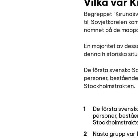
Vilka var 
Begreppet "Kirunasv
till Sovjetkarelen ko
namnet på de mappar
En majoritet av des
denna historiska situ
De första svenska So
personer, bestående 
Stockholmstrakten.
De första svenska
personer, beståen
Stockholmstrakt
Nästa grupp var 