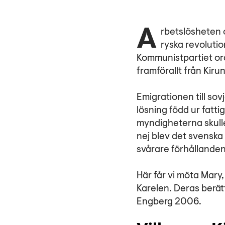
Arbetslösheten och fattigdomen var stor i Sverige under 1920-talet. Inspirerade av den
ryska revolutio
Kommunistpartiet ord
framförallt från Kir
Emigrationen till sov
lösning född ur fatt
myndigheterna skulle
nej blev det svenska
svårare förhållande
Här får vi möta Mary,
Karelen. Deras berät
Engberg 2006.