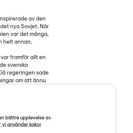
 det nya Sovjet. När
relen var det många,
n helt annan.
var framför allt en
 de svenska
. Då regeringen sade
ningar om att ännu
arnas emigration till
e av journalisten Kaa
en bättre upplevelse av
 vi använder kakor