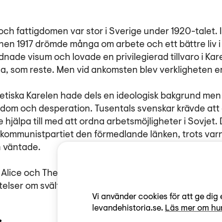
nen 1917 drömde många om arbete och ett bättre liv i
nade visum och lovade en privilegierad tillvaro i Ka
una, som reste. Men vid ankomsten blev verkligheten e
jetiska Karelen hade dels en ideologisk bakgrund men 
igdom och desperation. Tusentals svenskar krävde att
 hjälpa till med att ordna arbetsmöjligheter i Sovjet
 kommunistpartiet den förmedlande länken, trots var
n väntade.
 Alice och Thelma som fått sina liv präglade av föräldr
telser om svält, arbetsläger och mord är nedtecknad
Vi använder cookies för att ge dig 
levandehistoria.se.
Läs mer om hur