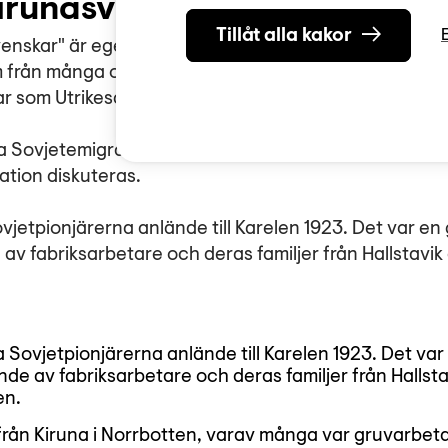
Kirunasvenskarna?
Tillåt alla kakor
enskar" är egentligen något missvisande då de sve
m från många olika håll i Sverige. Begreppet kommer fr
 som Utrikesdepartementet har i sina arkiv.
sa Sovjetemigranter var dock från Kiruna och begrep
ation diskuteras.
vjetpionjärerna anlände till Karelen 1923. Det var en
av fabriksarbetare och deras familjer från Hallstavik
 Sovjetpionjärerna anlände till Karelen 1923. Det va
de av fabriksarbetare och deras familjer från Hallsta
en.
från Kiruna i Norrbotten, varav många var gruvarbeta