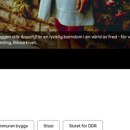
gen står &quot;För en lycklig barndom i en värld av fred - för v
mling, Riksarkivet.
linmuren byggs
Stasi
Slutet för DDR