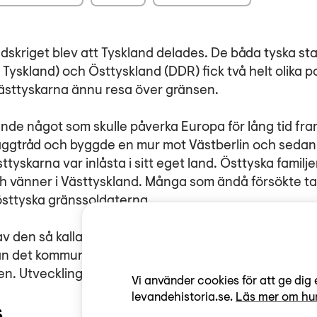
rldskriget blev att Tyskland delades. De båda tyska s
yskland) och Östtyskland (DDR) fick två helt olika po
 västtyskarna ännu resa över gränsen.
ände något som skulle påverka Europa för lång tid fr
taggtråd och byggde en mur mot Västberlin och sedan
tyskarna var inlåsta i sitt eget land. Östtyska familj
h vänner i Västtyskland. Många som ändå försökte ta
 östtyska gränssoldaterna.
av den så kallade järnridån, kom att bli det mest påta
lan det kommunistiska Östeuropa och demokratierna i 
n. Utvecklingen gick sedan snabbt och 1990 upphörd
Vi använder cookies för att ge dig 
levandehistoria.se.
Läs mer om hur
s