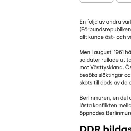
En följd av andra vä
(Förbundsrepubliken T
allt kunde öst-­ och
Men i augusti 1961 h
soldater rullade ut 
mot Västtyskland. Öst
besöka släktingar oc
sköts till döds av de
Berlinmuren, en del 
låsta konflikten mel
öppnades Berlinmure
DDR bilda