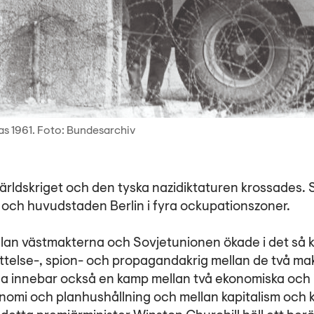
as 1961. Foto: Bundesarchiv
världskriget och den tyska nazidiktaturen krossades
 och huvudstaden Berlin i fyra ockupationszoner.
an västmakterna och Sovjetunionen ökade i det så kal
ttelse-­, spion-­ och propagandakrig mellan de två m
na innebar också en kamp mellan två ekonomiska och 
omi och planhushållning och mellan kapitalism och