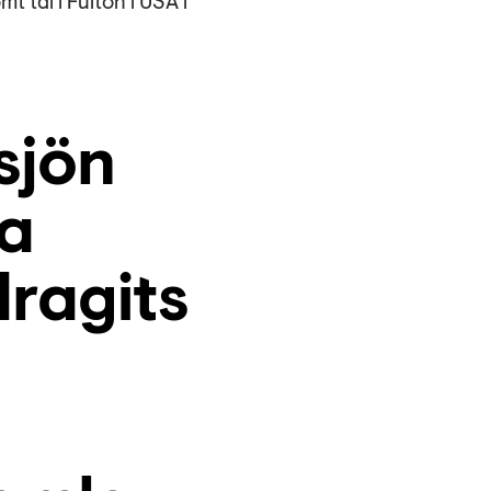
 tal i Fulton i USA i
sjön
ka
dragits