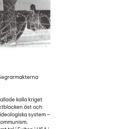
. Segrarmakterna
lade kalla kriget
aktblocken öst och
ideologiska system –
 kommunism.