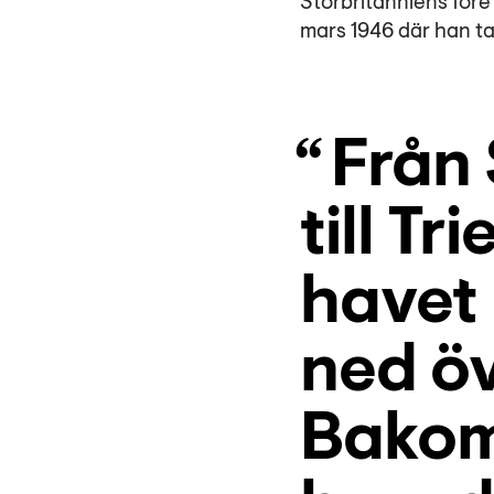
Storbritanniens före 
mars 1946 där han t
Från 
till Tr
havet 
ned öv
Bakom 