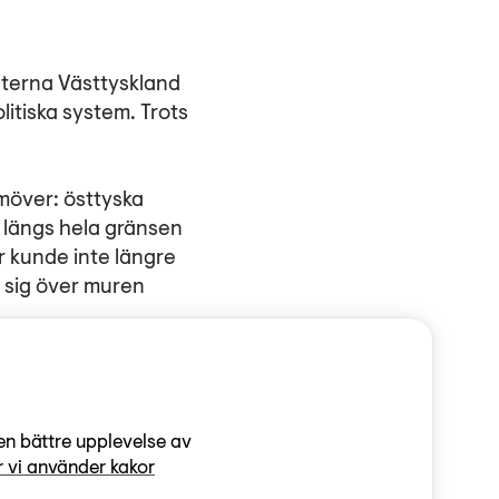
taterna Västtyskland
litiska system. Trots
amöver: östtyska
 längs hela gränsen
er kunde inte längre
 sig över muren
gliga exemplet på den
väst. Först 1989
e DDR att existera.
en bättre upplevelse av
 vi använder kakor