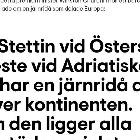
detta premiärminister Winston Churchill höll ett berömt
alade om en järnridå som delade Europa:
Stettin vid Öster
ieste vid Adriatis
har en järnridå 
er kontinenten.
den ligger alla