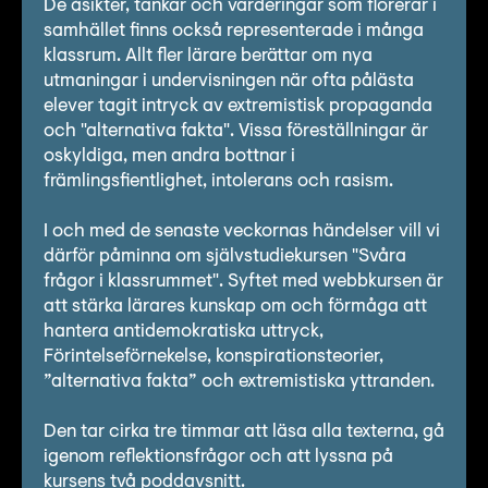
De åsikter, tankar och värderingar som florerar i
samhället finns också representerade i många
klassrum. Allt fler lärare berättar om nya
utmaningar i undervisningen när ofta pålästa
elever tagit intryck av extremistisk propaganda
och "alternativa fakta". Vissa föreställningar är
oskyldiga, men andra bottnar i
främlingsfientlighet, intolerans och rasism.
I och med de senaste veckornas händelser vill vi
därför påminna om självstudiekursen "Svåra
frågor i klassrummet". Syftet med webbkursen är
att stärka lärares kunskap om och förmåga att
hantera antidemokratiska uttryck,
Förintelseförnekelse, konspirationsteorier,
”alternativa fakta” och extremistiska yttranden.
Den tar cirka tre timmar att läsa alla texterna, gå
igenom reflektionsfrågor och att lyssna på
kursens två poddavsnitt.