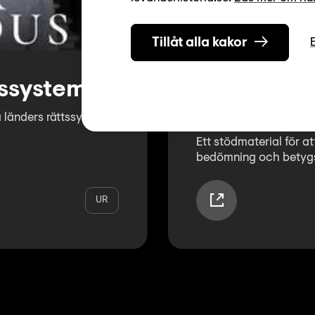
Tillåt alla kakor
tssystem
Bedömnin
betygssät
 länders rättssystem
Ett stödmaterial för a
bedömning och betygs
UR