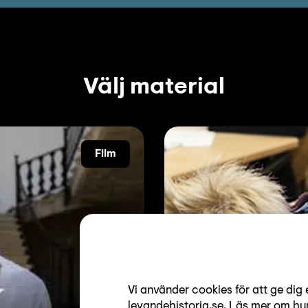
Välj material
Film
Vi använder cookies för att ge dig 
levandehistoria.se.
Läs mer om hur