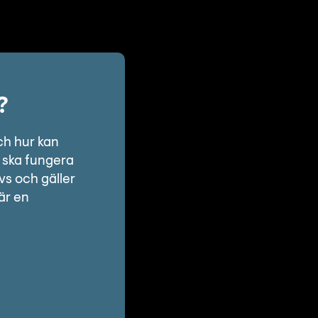
?
ch hur kan
n ska fungera
vs och gäller
är en