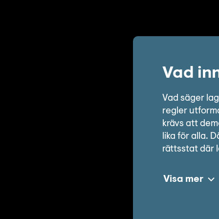
Vad inn
Vad säger lag
regler utform
krävs att dem
lika för alla
rättsstat där 
Visa mer