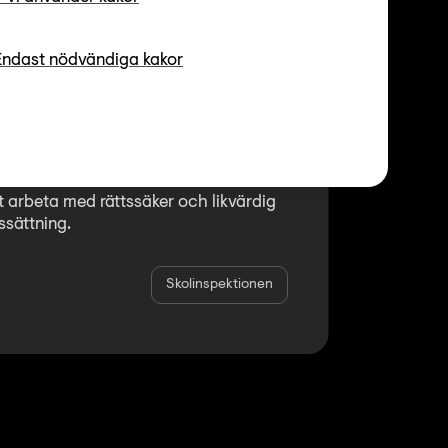
Endast nödvändiga kakor
g &
tning
tt arbeta med rättssäker och likvärdig
sättning.
Skolinspektionen