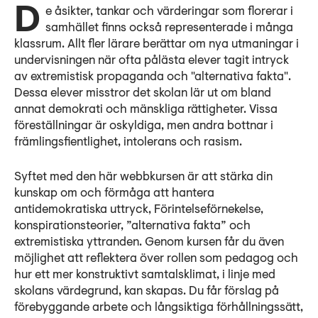
Lyssna
De åsikter, tankar och värderingar som florerar i
samhället finns också representerade i många
Teckenspråk
klassrum. Allt fler lärare berättar om nya utmaningar i
Lättläst
undervisningen när ofta pålästa elever tagit intryck
av extremistisk propaganda och "alternativa fakta".
English
Dessa elever misstror det skolan lär ut om bland
annat demokrati och mänskliga rättigheter. Vissa
föreställningar är oskyldiga, men andra bottnar i
främlingsfientlighet, intolerans och rasism.
Syftet med den här webbkursen är att stärka din
kunskap om och förmåga att hantera
antidemokratiska uttryck, Förintelseförnekelse,
konspirationsteorier, ”alternativa fakta” och
extremistiska yttranden. Genom kursen får du även
möjlighet att reflektera över rollen som pedagog och
hur ett mer konstruktivt samtalsklimat, i linje med
skolans värdegrund, kan skapas. Du får förslag på
förebyggande arbete och långsiktiga förhållningssätt,