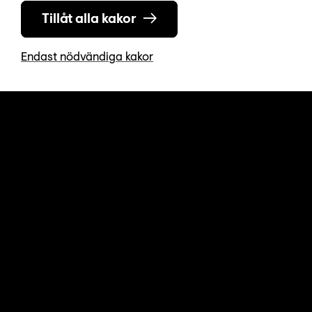
Press & media
Tillåt alla kakor
Rapporter och böcker
Endast nödvändiga kakor
Forum play
Om oss
Vanliga frågor
Nyhetsbrev
Integritetspolicy
Tillgänglighetsredogörelse