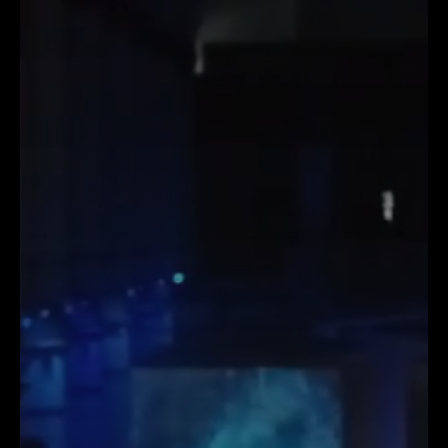
Lyssna
Teckenspråk
Lättläst
English