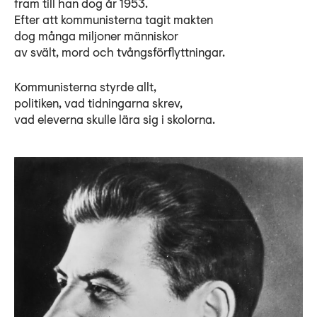
Lyssna
fram till han dog år 1953.
Efter att kommunisterna tagit makten
Teckenspråk
dog många miljoner människor
av svält, mord och tvångsförflyttningar.
Lättläst
English
Kommunisterna styrde allt,
politiken, vad tidningarna skrev,
vad eleverna skulle lära sig i skolorna.