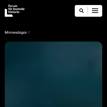
Minnesdagar