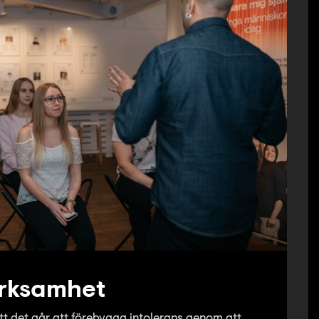
rksamhet
tt det går att förebygga intolerans genom att