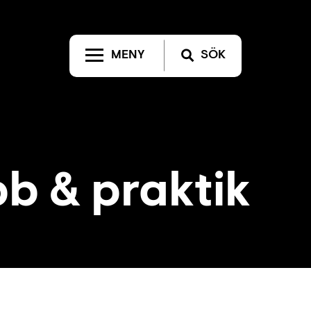
MENY
SÖK
bb & praktik