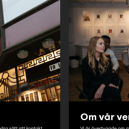
Om vår ve
dra sätt att kontakt
Vi är övertygade om a