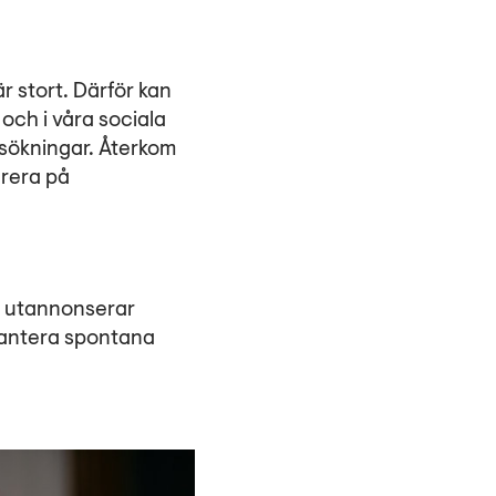
är stort. Därför kan
 och i våra sociala
nsökningar. Återkom
rera på
Vi utannonserar
 hantera spontana