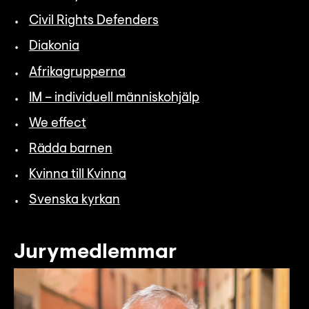
Lyssna
Civil Rights Defenders
Teckenspråk
Diakonia
Lättläst
Afrikagrupperna
English
IM – individuell människohjälp
We effect
Rädda barnen
Kvinna till Kvinna
Svenska kyrkan
Jurymedlemmar