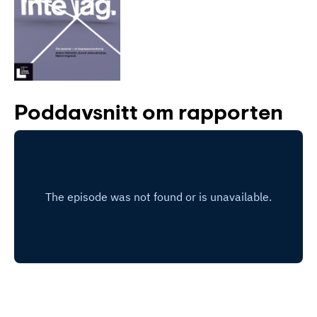
Lyssna
Teckenspråk
Lättläst
English
Poddavsnitt om rapporten