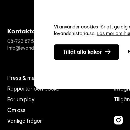
Vi använder cookies för att ge dig 
Kontakta oss
Öppe
levandehistoria.se.
Läs mer om hur
08-723 87 50
Vardaga
info@levandehistoria.se
Helgda
Tillåt alla kakor
Press & media
Nyhet
Rapporter och böcker
Integr
Forum play
Tillgä
Om oss
Vanliga frågor