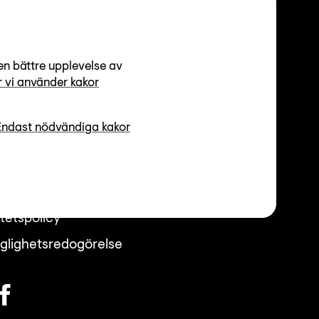
en bättre upplevelse av
ttider
 vi använder kakor
r 12-17, Lördagar 12-16
gar och avvikande öppettider
Endast nödvändiga kakor
sbrev
itetspolicy
nglighetsredogörelse