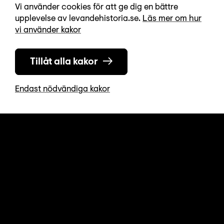
Gamla Stan, Stockholm
Vi använder cookies för att ge dig en bättre
upplevelse av levandehistoria.se.
Läs mer om hur
vi använder kakor
Kontakta oss
08-723 87 50
info@levandehistoria.se
Tillåt alla kakor
Öppettider
Endast nödvändiga kakor
Vardagar 12-17, Lördagar 12-16
Helgdagar och avvikande öppettider
Fakta
För skola
Kalendarium