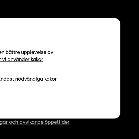
en bättre upplevelse av
 vi använder kakor
Endast nödvändiga kakor
ttider
r 12-17, Lördagar 12-16
gar och avvikande öppettider