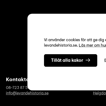
Vi använder cookies för att ge dig 
levandehistoria.se.
Läs mer om hur
Tillåt alla kakor
Kontakta oss
Öppe
08-723 87 50
Vardaga
info@levandehistoria.se
Helgda