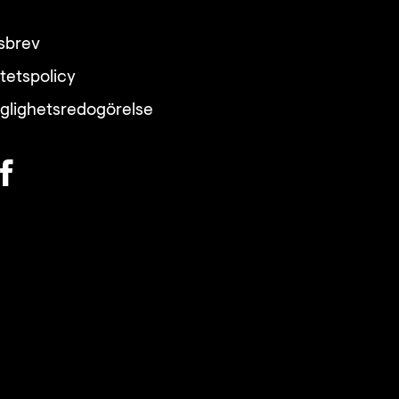
sbrev
itetspolicy
nglighetsredogörelse