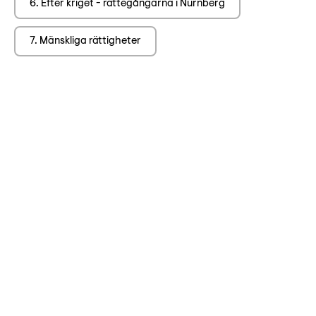
Lyssna
6. Efter kriget - rättegångarna i Nürnberg
Teckenspråk
7. Mänskliga rättigheter
Lättläst
English