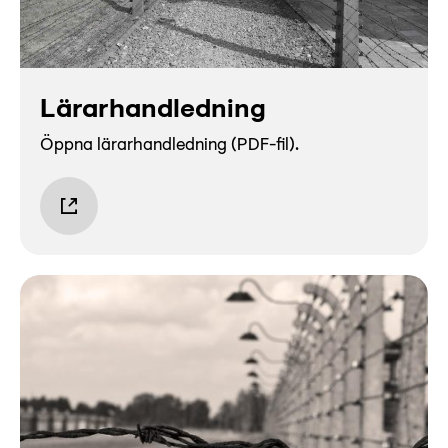
Lyssna
Teckenspråk
Lättläst
Lärarhandledning
English
Öppna lärarhandledning (PDF-fil).