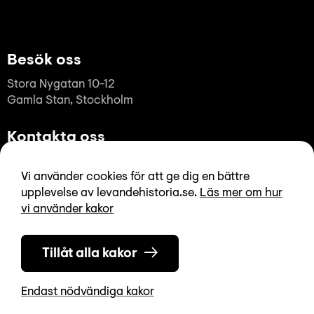
Besök oss
Stora Nygatan 10-12
Gamla Stan, Stockholm
Kontakta oss
08-723 87 50
Vi använder cookies för att ge dig en bättre
info@levandehistoria.se
upplevelse av levandehistoria.se.
Läs mer om hur
vi använder kakor
Öppettider
Vardagar 12-17, Lördagar 12-16
Tillåt alla kakor
Helgdagar och avvikande öppettider
Endast nödvändiga kakor