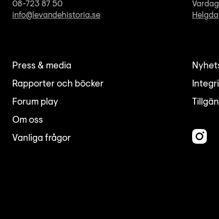
08-723 87 50
Vardaga
info@levandehistoria.se
Helgda
Press & media
Nyhet
Rapporter och böcker
Integr
Forum play
Tillgä
Om oss
Vanliga frågor