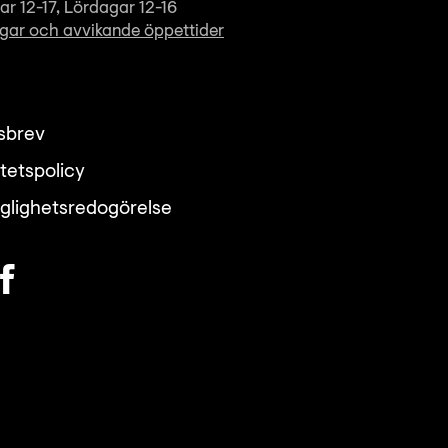
r 12-17, Lördagar 12-16
gar och avvikande öppettider
sbrev
itetspolicy
nglighetsredogörelse