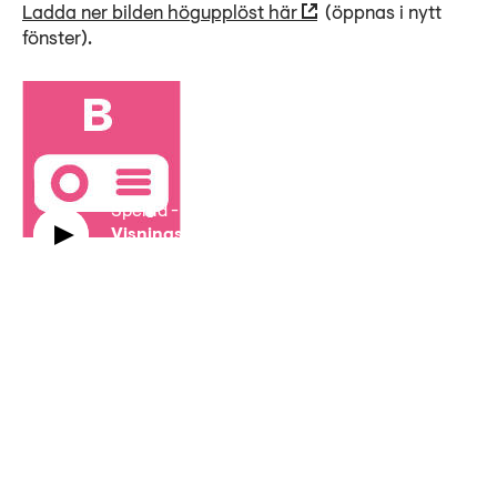
Ladda ner bilden högupplöst här
(öppnas i nytt
fönster).
Speltid
-
5:02
Visningsmaterial B: Tyskland under
mellankrigstiden