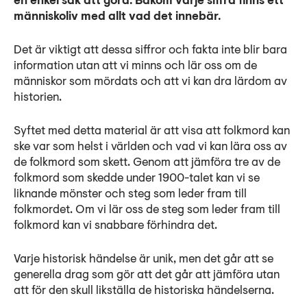
en enkel sak att göra. Bakom varje siffra finns ett
Lyssna
människoliv med allt vad det innebär.
Teckenspråk
Det är viktigt att dessa siffror och fakta inte blir bara
Lättläst
information utan att vi minns och lär oss om de
English
människor som mördats och att vi kan dra lärdom av
historien.
Syftet med detta material är att visa att folkmord kan
ske var som helst i världen och vad vi kan lära oss av
de folkmord som skett. Genom att jämföra tre av de
folkmord som skedde under 1900-talet kan vi se
liknande mönster och steg som leder fram till
folkmordet. Om vi lär oss de steg som leder fram till
folkmord kan vi snabbare förhindra det.
Varje historisk händelse är unik, men det går att se
generella drag som gör att det går att jämföra utan
att för den skull likställa de historiska händelserna.