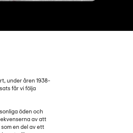
rt, under åren 1938-
ts får vi följa
rsonliga öden och
sekvenserna av att
e som en del av ett