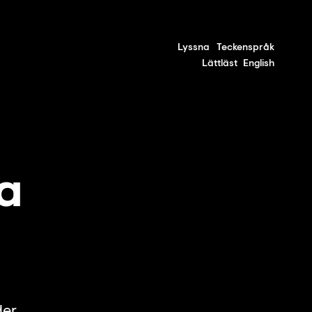
Lyssna
Teckenspråk
Lättläst
English
a
der