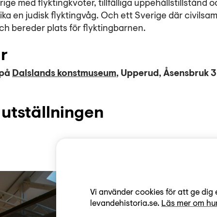
rige med flyktingkvoter, tillfälliga uppehållstillstånd o
ka en judisk flyktingvåg. Och ett Sverige där civilsam
h bereder plats för flyktingbarnen.
r
 på
Dalslands konstmuseum
, Upperud, Åsensbruk 3
 utställningen
Vi använder cookies för att ge dig 
levandehistoria.se.
Läs mer om hur