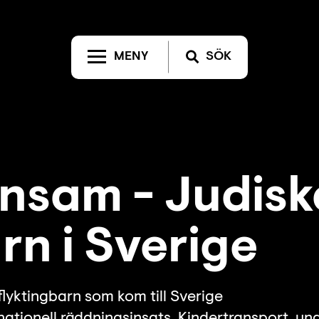
MENY
SÖK
nsam - Judisk
rn i Sverige
flyktingbarn som kom till Sverige
ationell räddningsinsats, Kindertransport, un