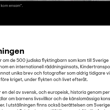
ag kom ensam”.
ningen
r om de 500 judiska flyktingbarn som kom till Sverige
nom en internationell räddningsinsats, Kindertranspo
at unika brev och fotografier som aldrig tidigare visa
före kriget, under flykten och livet efteråt.
r en del av svensk, och europeisk, historia genom pe
dlar om barnens livsvillkor och de känslomässiga kon
iljer. I utställningen finns också berättelsen om Sverig