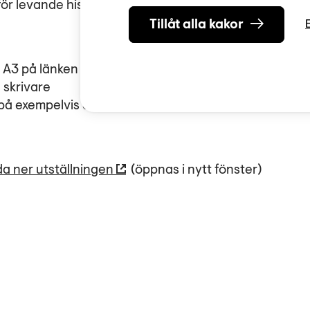
r levande historia.
Tillåt alla kakor
i A3 på länken här nedanför.
n skrivare
å exempelvis din skola eller i ditt bibliotek.
dda ner utställningen
(öppnas i nytt fönster)