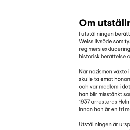
Om utställ
I utställningen berä
Weiss livsöde som ty
regimers exkludering 
historisk berättelse o
När nazismen växte i
skulle ta emot hono
och var medlem i det
han blir misstänkt s
1937 arresteras Helm
innan han är en fri m
Utställningen är urs