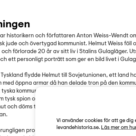
ningen
ttar historikern och författaren Anton Weiss-Wendt om
sk jude och övertygad kommunist. Helmut Weiss föll off
och förlorade 20 år av sitt liv i Stalins Gulagläger. U
ch ett personligt porträtt som ger en bild livet i Gulag
 Tyskland flydde Helmut till Sovjetunionen, ett land 
m med öppna armar då han delade tron på den kommun
 tyska kommunistiska partiet. Väl framme blir han sna
om tysk spion och anklagad för kontrarevolutionär v
ut och döms till straffarbete trots avsaknad av bevis.
an.
Vi använder cookies för att ge dig 
levandehistoria.se.
Läs mer om hur
prungligen producerad av HL-senteret i Oslo och vid