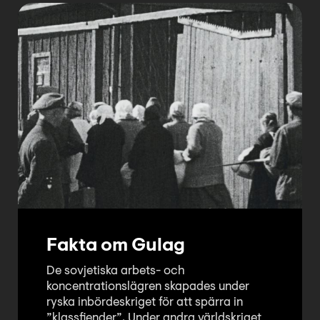
Fakta om Gulag
De sovjetiska arbets- och
koncentrationslägren skapades under
ryska inbördeskriget för att spärra in
”klassfiender”. Under andra världskriget