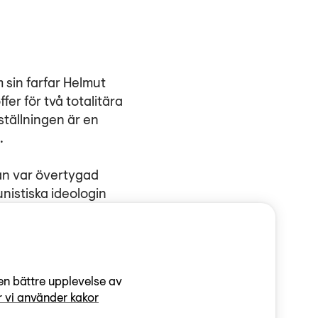
 sin farfar Helmut
er för två totalitära
tställningen är en
.
han var övertygad
istiska ideologin
rt desillusionerad då
erksamhet. I november
 Det dröjer 20 år
en bättre upplevelse av
 vi använder kakor
areutvecklad och