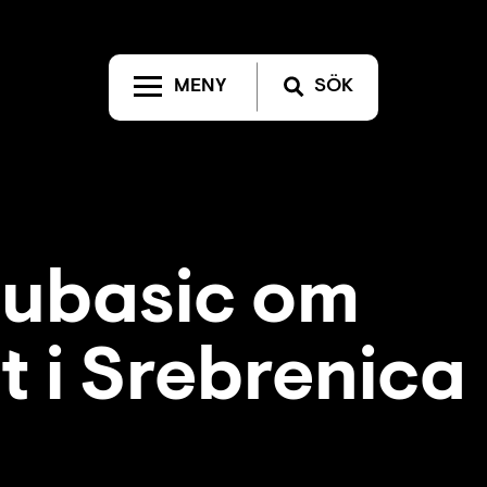
MENY
SÖK
jubasic om
t i Srebrenica