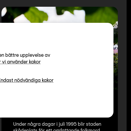
en bättre upplevelse av
 vi använder kakor
Endast nödvändiga kakor
Fakta om folkmordet i
Srebrenica
Under några dagar i juli 1995 blir staden
skådeplats för ett omfattande folkmord,