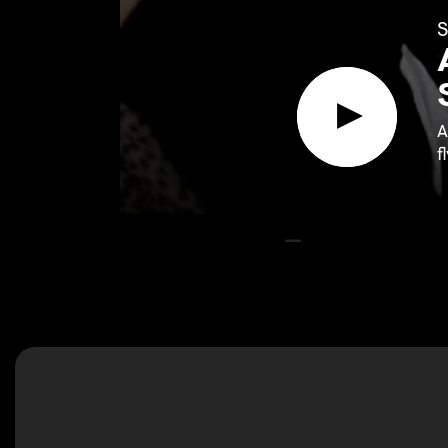
S
A
f