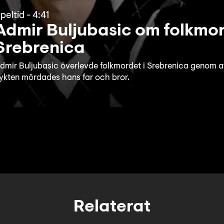
peltid
-
4:41
Admir Buljubasic om folkmor
Srebrenica
dmir Buljubasic överlevde folkmordet i Srebrenica genom att 
lykten mördades hans far och bror.
Relaterat