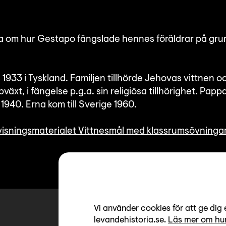
rna om hur Gestapo fängslade hennes föräldrar på gru
933 i Tyskland. Familjen tillhörde Jehovas vittnen o
växt, i fängelse p.g.a. sin religiösa tillhörighet. Papp
1940. Erna kom till Sverige 1960.
isningsmaterialet Vittnesmål med klassrumsövninga
Vi använder cookies för att ge dig 
Relaterat
levandehistoria.se.
Läs mer om hur