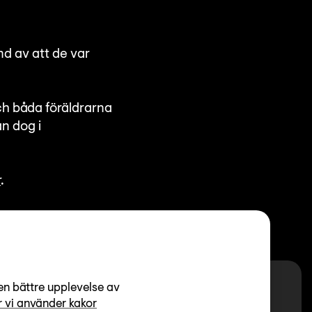
nd av att de var
ch båda föräldrarna
an dog i
r
.
en bättre upplevelse av
 vi använder kakor