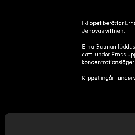
I klippet berättar E
Jehovas vittnen.
Erna Gutman föddes 1
satt, under Ernas upp
koncentrationsläger 
Klippet ingår i
underv