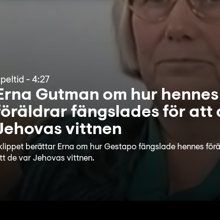
peltid
-
4:27
Erna Gutman om hur hennes
föräldrar fängslades för att
Jehovas vittnen
 klippet berättar Erna om hur Gestapo fängslade hennes för
tt de var Jehovas vittnen.