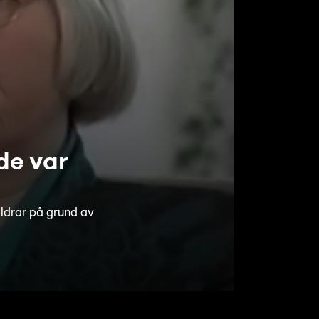
 de var
äldrar på grund av