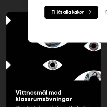
Tillåt alla kakor
Vittnesmål med
klassrumsövningar