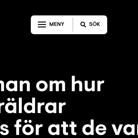
MENY
SÖK
man om hur
räldrar
 för att de va