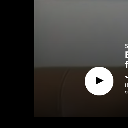
S
I
a