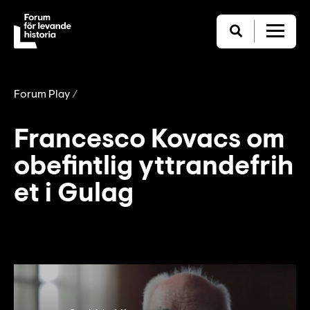
Forum Play
Francesco Kovacs om
obefintlig yttrandefrih
et i Gulag