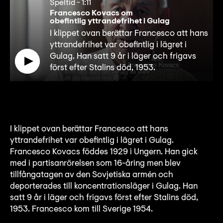
Speltid
-
1:11
Francesco Kovacs om
obefintlig yttrandefrihet i Gulag
I klippet ovan berättar Francesco att hans
yttrandefrihet var obefintlig i lägret i
Gulag. Han satt 9 år i läger och frigavs
först efter Stalins död, 1953.
I klippet ovan berättar Francesco att hans
yttrandefrihet var obefintlig i lägret i Gulag.
Francesco Kovacs föddes 1929 i Ungern. Han gick
med i partisanrörelsen som 16-åring men blev
tillfångatagen av den Sovjetiska armén och
deporterades till koncentrationsläger i Gulag. Han
satt 9 år i läger och frigavs först efter Stalins död,
1953. Francesco kom till Sverige 1954.