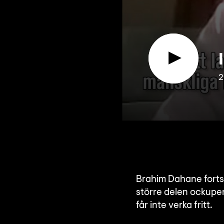
2
Brahim Dahane fortsät
större delen ockupe
får inte verka fritt.