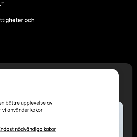
.”
ättigheter och
en bättre upplevelse av
 vi använder kakor
Endast nödvändiga kakor