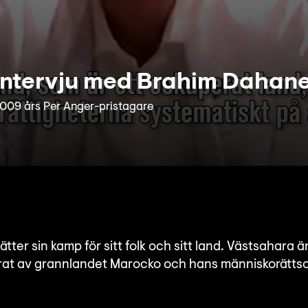
Intervju med Brahim Dahan
009 års Per Anger-pristagare
ter sin kamp för sitt folk och sitt land. Västsahara är
rat av grannlandet Marocko och hans människorätts