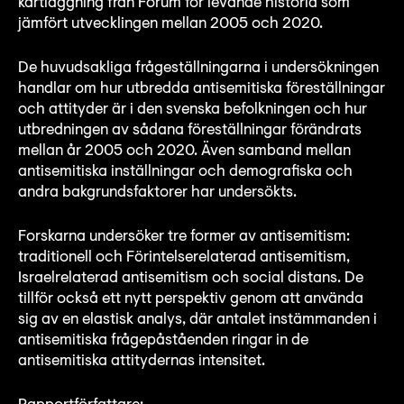
kartläggning från Forum för levande historia som
Lyssna
jämfört utvecklingen mellan 2005 och 2020.
Teckenspråk
De huvudsakliga frågeställningarna i undersökningen
Lättläst
handlar om hur utbredda antisemitiska föreställningar
English
och attityder är i den svenska befolkningen och hur
utbredningen av sådana föreställningar förändrats
mellan år 2005 och 2020. Även samband mellan
antisemitiska inställningar och demografiska och
andra bakgrundsfaktorer har undersökts.
Forskarna undersöker tre former av antisemitism:
traditionell och Förintelserelaterad antisemitism,
Israelrelaterad antisemitism och social distans. De
tillför också ett nytt perspektiv genom att använda
sig av en elastisk analys, där antalet instämmanden i
antisemitiska frågepåståenden ringar in de
antisemitiska attitydernas intensitet.